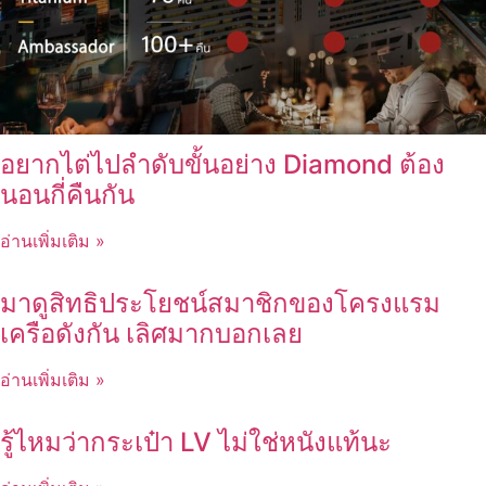
อยากไต่ไปลำดับขั้นอย่าง Diamond ต้อง
นอนกี่คืนกัน
อ่านเพิ่มเติม »
มาดูสิทธิประโยชน์สมาชิกของโครงแรม
เครือดังกัน เลิศมากบอกเลย
อ่านเพิ่มเติม »
รู้ไหมว่ากระเป๋า LV ไม่ใช่หนังแท้นะ