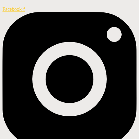
Facebook-f