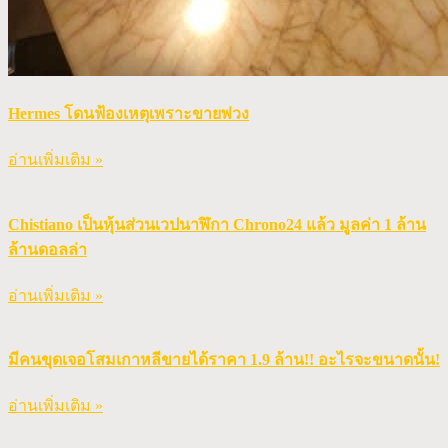
Hermes โดนฟ้องเหตุเพราะขายพ่วง
อ่านเพิ่มเติม »
Chistiano เป็นหุ้นส่วนเวปนาฬิกา Chrono24 แล้ว มูลค่า 1 ล้าน
ล้านดอลล่า
อ่านเพิ่มเติม »
มีคนขุดเจอโสมเกาหลีขายได้ราคา 1.9 ล้าน!! อะไรจะขนาดนั้น!
อ่านเพิ่มเติม »