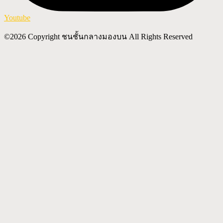
Youtube
©2026 Copyright ชนชั้นกลางมองบน All Rights Reserved