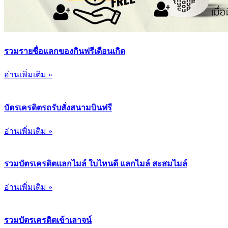
รวมรายชื่อแลกของกินฟรีเดือนเกิด
อ่านเพิ่มเติม »
บัตรเครดิตรถรับสั่งสนามบินฟรี
อ่านเพิ่มเติม »
รวมบัตรเครดิตแลกไมล์ ใบไหนดี แลกไมล์ สะสมไมล์
อ่านเพิ่มเติม »
รวมบัตรเครดิตเข้าเลาจน์