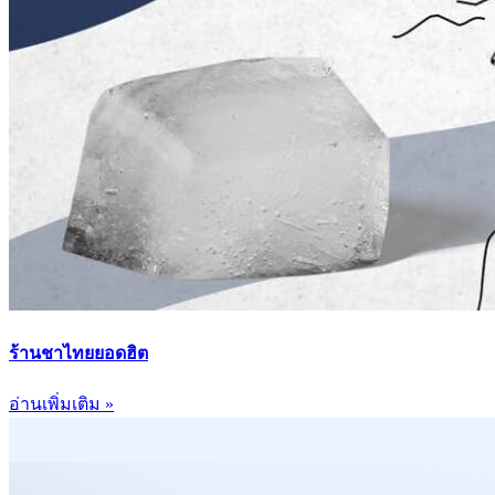
ร้านชาไทยยอดฮิต
อ่านเพิ่มเติม »