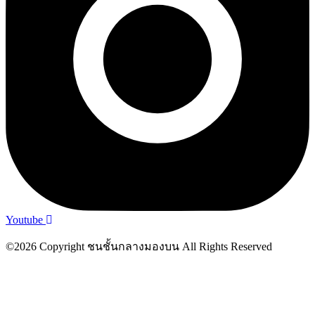
Youtube
©2026 Copyright ชนชั้นกลางมองบน All Rights Reserved