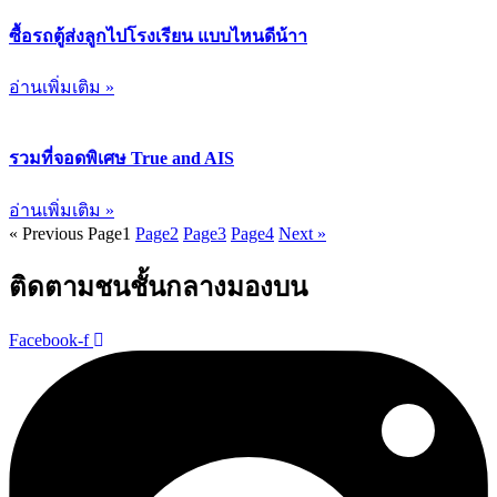
ซื้อรถตู้ส่งลูกไปโรงเรียน แบบไหนดีน้าา
อ่านเพิ่มเติม »
รวมที่จอดพิเศษ True and AIS
อ่านเพิ่มเติม »
« Previous
Page
1
Page
2
Page
3
Page
4
Next »
ติดตามชนชั้นกลางมองบน
Facebook-f