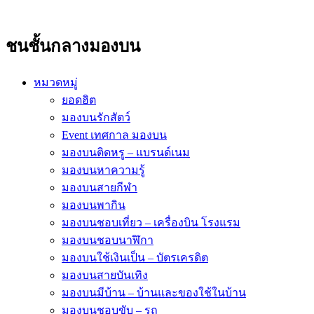
Skip
to
content
ชนชั้นกลางมองบน
หมวดหมู่
ยอดฮิต
มองบนรักสัตว์
Event เทศกาล มองบน
มองบนติดหรู – แบรนด์เนม
มองบนหาความรู้
มองบนสายกีฬา
มองบนพากิน
มองบนชอบเที่ยว – เครื่องบิน โรงแรม
มองบนชอบนาฬิกา
มองบนใช้เงินเป็น – บัตรเครดิต
มองบนสายบันเทิง
มองบนมีบ้าน – บ้านและของใช้ในบ้าน
มองบนชอบขับ – รถ