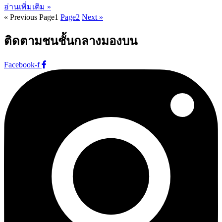
อ่านเพิ่มเติม »
« Previous
Page
1
Page
2
Next »
ติดตามชนชั้นกลางมองบน
Facebook-f