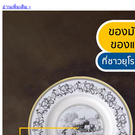
อ่านเพิ่มเติม »