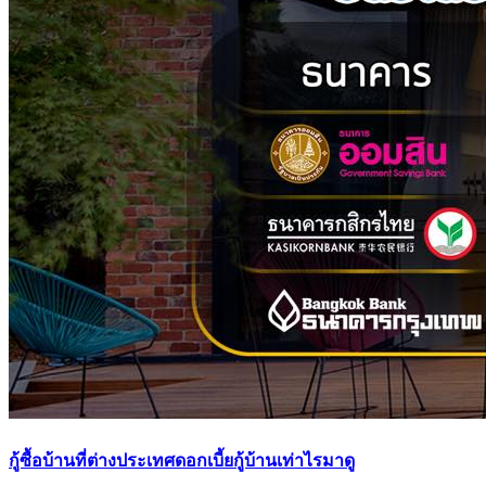
กู้ซื้อบ้านที่ต่างประเทศดอกเบี้ยกู้บ้านเท่าไรมาดู