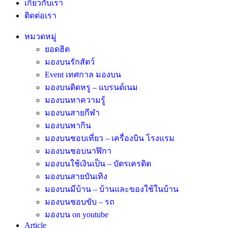
เกี่ยวกับเรา
ติดต่อเรา
หมวดหมู่
ยอดฮิต
มองบนรักสัตว์
Event เทศกาล มองบน
มองบนติดหรู – แบรนด์เนม
มองบนหาความรู้
มองบนสายกีฬา
มองบนพากิน
มองบนชอบเที่ยว – เครื่องบิน โรงแรม
มองบนชอบนาฬิกา
มองบนใช้เงินเป็น – บัตรเครดิต
มองบนสายบันเทิง
มองบนมีบ้าน – บ้านและของใช้ในบ้าน
มองบนชอบขับ – รถ
มองบน on youtube
Article