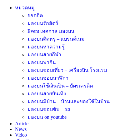
หมวดหมู่
ยอดฮิต
มองบนรักสัตว์
Event เทศกาล มองบน
มองบนติดหรู – แบรนด์เนม
มองบนหาความรู้
มองบนสายกีฬา
มองบนพากิน
มองบนชอบเที่ยว – เครื่องบิน โรงแรม
มองบนชอบนาฬิกา
มองบนใช้เงินเป็น – บัตรเครดิต
มองบนสายบันเทิง
มองบนมีบ้าน – บ้านและของใช้ในบ้าน
มองบนชอบขับ – รถ
มองบน on youtube
Article
News
Video