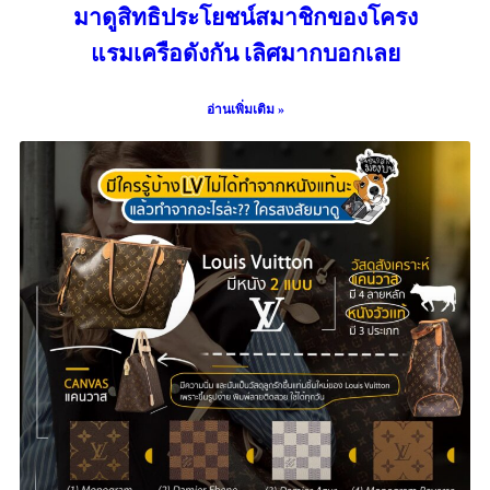
มาดูสิทธิประโยชน์สมาชิกของโครง
แรมเครือดังกัน เลิศมากบอกเลย
อ่านเพิ่มเติม »