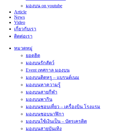
มองบน on youtube
Article
News
Video
เกี่ยวกับเรา
ติดต่อเรา
หมวดหมู่
ยอดฮิต
มองบนรักสัตว์
Event เทศกาล มองบน
มองบนติดหรู – แบรนด์เนม
มองบนหาความรู้
มองบนสายกีฬา
มองบนพากิน
มองบนชอบเที่ยว – เครื่องบิน โรงแรม
มองบนชอบนาฬิกา
มองบนใช้เงินเป็น – บัตรเครดิต
มองบนสายบันเทิง