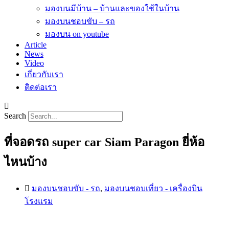
มองบนมีบ้าน – บ้านและของใช้ในบ้าน
มองบนชอบขับ – รถ
มองบน on youtube
Article
News
Video
เกี่ยวกับเรา
ติดต่อเรา
Search
ที่จอดรถ super car Siam Paragon ยี่ห้อ
ไหนบ้าง
มองบนชอบขับ - รถ
,
มองบนชอบเที่ยว - เครื่องบิน
โรงแรม