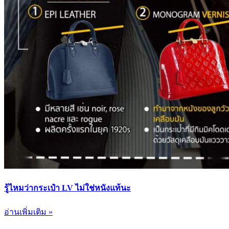
รู้ไหมว่ากระเป๋า LV ไม่ใช่หนังแท้นะ
อ่านเพิ่มเติม »