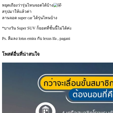
หยุดเถียงว่ารุ่นไหนจอดได้บ้าง
สรุปมาให้แล้วค่า
ลานจอด super car ได้รุ่นไหนบ้าง
*บางวัน Super SUV ก็ยอดที่ชั้นนี้ไม่ได้ค่ะ
Ps. ลืมลง lotus emira กับ lexus lfa , pagani
โพสต์อื่นที่น่าสนใจ