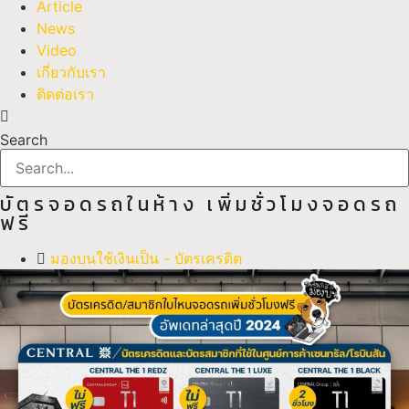
Article
News
Video
เกี่ยวกับเรา
ติดต่อเรา
Search
บัตรจอดรถในห้าง เพิ่มชั่วโมงจอดรถ
ฟรี
มองบนใช้เงินเป็น - บัตรเครดิต