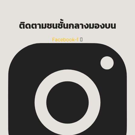
ติดตามชนชั้นกลางมองบน
Facebook-f