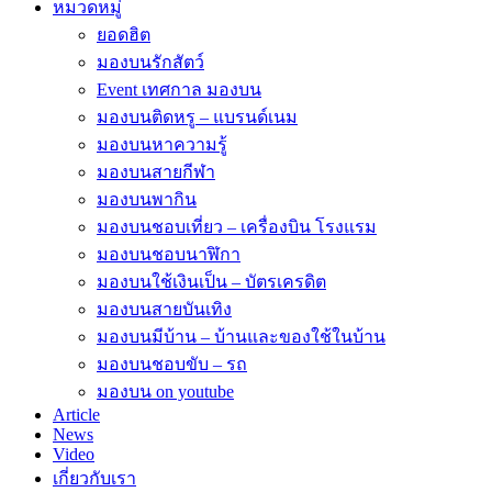
หมวดหมู่
ยอดฮิต
มองบนรักสัตว์
Event เทศกาล มองบน
มองบนติดหรู – แบรนด์เนม
มองบนหาความรู้
มองบนสายกีฬา
มองบนพากิน
มองบนชอบเที่ยว – เครื่องบิน โรงแรม
มองบนชอบนาฬิกา
มองบนใช้เงินเป็น – บัตรเครดิต
มองบนสายบันเทิง
มองบนมีบ้าน – บ้านและของใช้ในบ้าน
มองบนชอบขับ – รถ
มองบน on youtube
Article
News
Video
เกี่ยวกับเรา