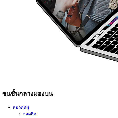
ชนชั้นกลางมองบน
หมวดหมู่
ยอดฮิต