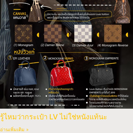
รู้ไหมว่ากระเป๋า LV ไม่ใช่หนังแท้นะ
อ่านเพิ่มเติม »