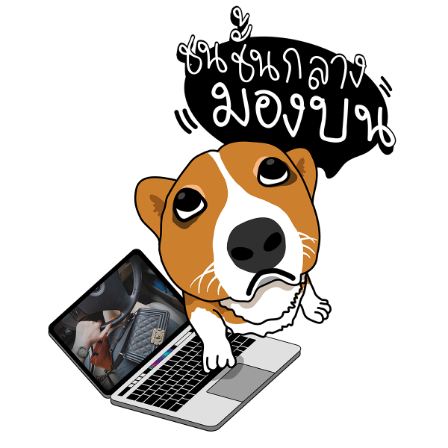
Skip
to
content