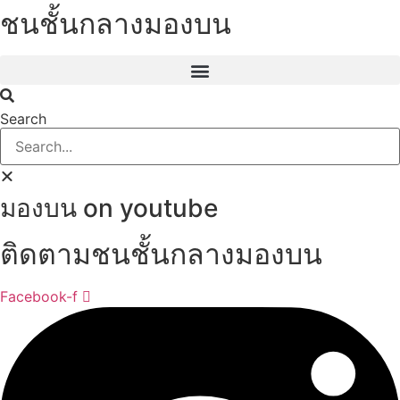
ชนชั้นกลางมองบน
Search
มองบน on youtube
ติดตามชนชั้นกลางมองบน
Facebook-f