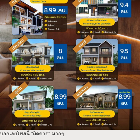
บอกเลยโพสนี้ “ผิดคาด” มากๆ