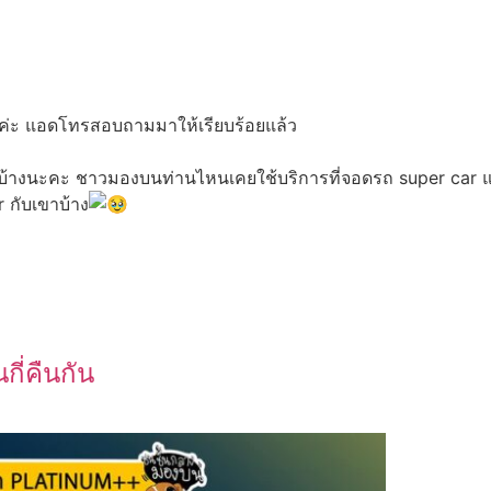
ด้ค่ะ แอดโทรสอบถามมาให้เรียบร้อยแล้ว
้างนะคะ ชาวมองบนท่านไหนเคยใช้บริการที่จอดรถ super car แล้วดีไ
 กับเขาบ้าง
ี่คืนกัน