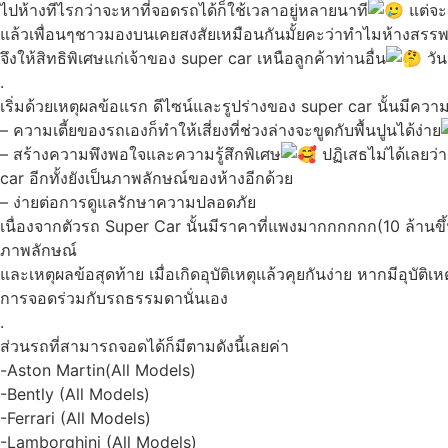
ไปห้างทีไรกว่าจะหาที่จอดรถได้ก็ใช้เวลาอยู่หลายนาที
แต่จะ
แล้วเพื่อนๆชาวมองบนเคยสงสัยเหมือนกันมั้ยคะว่าทำไมห้างสรรพ
จึงให้สิทธิพิเศษแก่เจ้าของ super car เหนือลูกค้าท่านอื่น
วัน
.
เริ่มด้วยเหตุผลข้อแรก ดีไซน์และรูปร่างของ super car นั้นมีค
– ความเตี้ยของรถเองก็ทำให้เสี่ยงที่ช่วงล่างจะขูดกับพื้นปูนได้ง่าย
– สร้างความพึงพอใจและความรู้สึกพิเศษ
ปฏิเสธไม่ได้เลยว่าเ
car อีกทั้งยังเป็นภาพลักษณ์ของห้างอีกด้วย
– ง่ายต่อการดูแลรักษาความปลอดภัย
เนื่องจากตัวรถ Super Car นั้นมีราคาที่แพงมากกกกกก(10 ล้านขึ
ภาพลักษณ์
และเหตุผลข้อสุดท้าย เมื่อเกิดอุบัติเหตุแล้วคุยกันง่าย หากมีอุบั
การจอดร่วมกับรถธรรมดานั่นเอง
.
ส่วนรถที่สามารถจอดได้ก็มีตามดังนี้เลยค่า
-Aston Martin(All Models)
-Bently (All Models)
-Ferrari (All Models)
-Lamborghini (All Models)