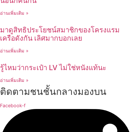
นอนกี่คืนกัน
อ่านเพิ่มเติม »
มาดูสิทธิประโยชน์สมาชิกของโครงแรม
เครือดังกัน เลิศมากบอกเลย
อ่านเพิ่มเติม »
รู้ไหมว่ากระเป๋า LV ไม่ใช่หนังแท้นะ
อ่านเพิ่มเติม »
ติดตามชนชั้นกลางมองบน
Facebook-f