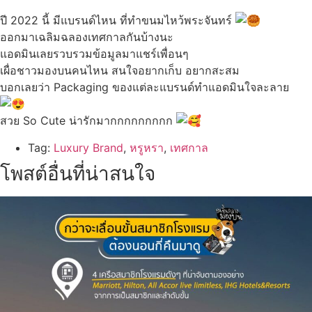
ปี 2022 นี้ มีแบรนด์ไหน ที่ทำขนมไหว้พระจันทร์
ออกมาเฉลิมฉลองเทศกาลกันบ้างนะ
แอดมินเลยรวบรวมข้อมูลมาแชร์เพื่อนๆ
เผื่อชาวมองบนคนไหน สนใจอยากเก็บ อยากสะสม
บอกเลยว่า Packaging ของแต่ละแบรนด์ทำแอดมินใจละลาย
สวย So Cute น่ารักมากกกกกกกกก
Tag:
Luxury Brand
,
หรูหรา
,
เทศกาล
โพสต์อื่นที่น่าสนใจ