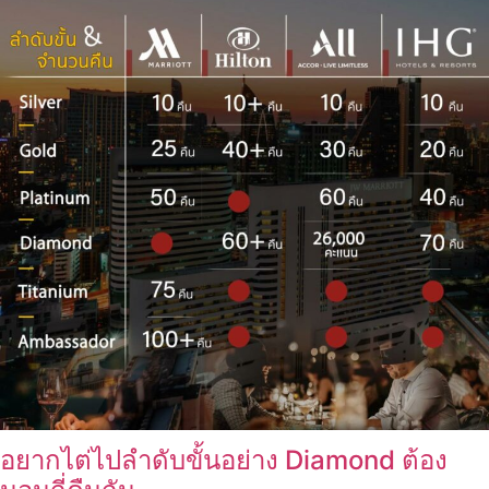
อยากไต่ไปลำดับขั้นอย่าง Diamond ต้อง