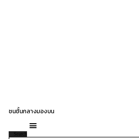
ชนชั้นกลางมองบน
Search