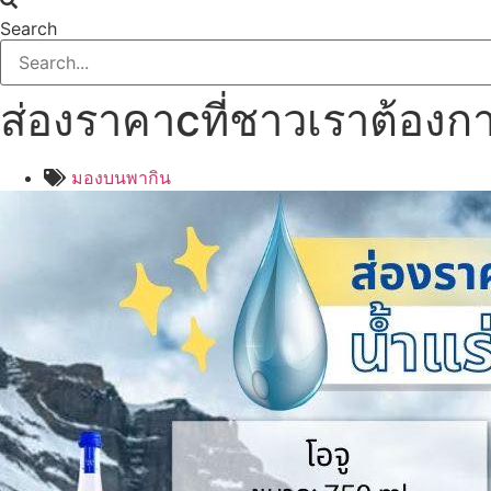
Search
ส่องราคาcที่ชาวเราต้องก
มองบนพากิน