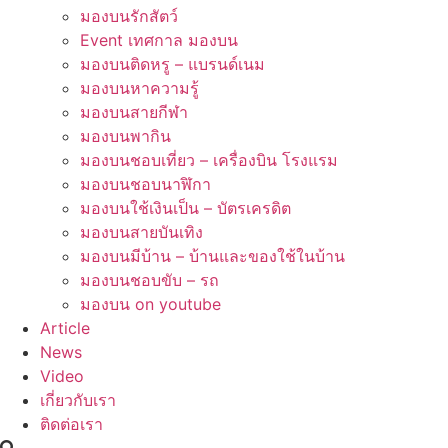
มองบนรักสัตว์
Event เทศกาล มองบน
มองบนติดหรู – แบรนด์เนม
มองบนหาความรู้
มองบนสายกีฬา
มองบนพากิน
มองบนชอบเที่ยว – เครื่องบิน โรงแรม
มองบนชอบนาฬิกา
มองบนใช้เงินเป็น – บัตรเครดิต
มองบนสายบันเทิง
มองบนมีบ้าน – บ้านและของใช้ในบ้าน
มองบนชอบขับ – รถ
มองบน on youtube
Article
News
Video
เกี่ยวกับเรา
ติดต่อเรา