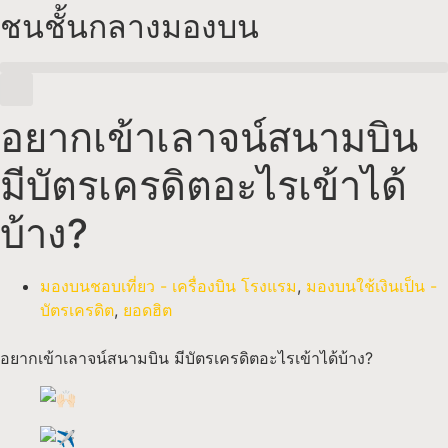
ชนชั้นกลางมองบน
อยากเข้าเลาจน์สนามบิน
มีบัตรเครดิตอะไรเข้าได้
บ้าง?
มองบนชอบเที่ยว - เครื่องบิน โรงแรม
,
มองบนใช้เงินเป็น -
บัตรเครดิต
,
ยอดฮิต
อยากเข้าเลาจน์สนามบิน มีบัตรเครดิตอะไรเข้าได้บ้าง?