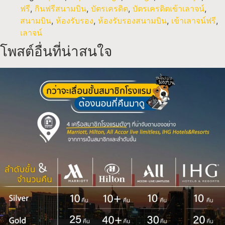
ฟรี
,
กินฟรีสนามบิน
,
บัตรเครดิต
,
บัตรเครดิตเข้าเลาจน์
,
สนามบิน
,
ห้องรับรอง
,
ห้องรับรองสนามบิน
,
เข้าเลาจน์ฟรี
,
เลาจน์
โพสต์อื่นที่น่าสนใจ