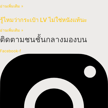
อ่านเพิ่มเติม »
รู้ไหมว่ากระเป๋า LV ไม่ใช่หนังแท้นะ
อ่านเพิ่มเติม »
ติดตามชนชั้นกลางมองบน
Facebook-f