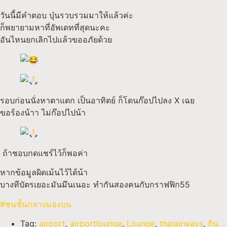
วันนี้มีคำตอบ บุ๋นรวบรวมมาให้แล้วค่ะ
ก็พยายามหาที่อัพเดทที่สุดนะคะ
อันไหนยกเลิกไปแล้วขออภัยด้วย
รอบก่อนนั่งหาตาแตก เป็นอาทิตย์ ก็โดนก๊อปไปลง X เฉย
ขอร้องน้าา ไม่ก๊อปไปน้า
ถ้าชอบกดแชร์ไว้ก็พอค่า
หากข้อมูลผิดเม้นไว้ได้น้า
บางทีบัตรเยอะมันมึนเนอะ ทำกันสองคนกับกราฟฟิก55
#ชนชั้นกลางมองบน
Tag:
airport
,
airportlounge
,
Lounge
,
thaiairways
,
กิน