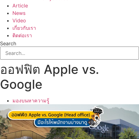
Article
News
Video
เกี่ยวกับเรา
ติดต่อเรา
Search
ออฟฟิต Apple vs.
Google
มองบนหาความรู้