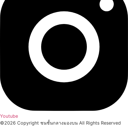
Youtube
©2026 Copyright ชนชั้นกลางมองบน All Rights Reserved