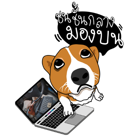
Skip
to
content