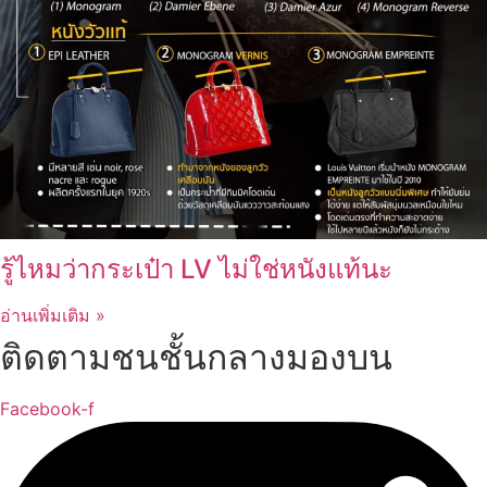
รู้ไหมว่ากระเป๋า LV ไม่ใช่หนังแท้นะ
อ่านเพิ่มเติม »
ติดตามชนชั้นกลางมองบน
Facebook-f