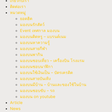
เกี่ยวกับเรา
ติดต่อเรา
หมวดหมู่
ยอดฮิต
มองบนรักสัตว์
Event เทศกาล มองบน
มองบนติดหรู – แบรนด์เนม
มองบนหาความรู้
มองบนสายกีฬา
มองบนพากิน
มองบนชอบเที่ยว – เครื่องบิน โรงแรม
มองบนชอบนาฬิกา
มองบนใช้เงินเป็น – บัตรเครดิต
มองบนสายบันเทิง
มองบนมีบ้าน – บ้านและของใช้ในบ้าน
มองบนชอบขับ – รถ
มองบน on youtube
Article
News