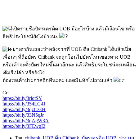
เปิดรายชื่อบัตรเครดิต UOB มีอะไรบ้าง แล้วมีเงื่อนไข หรือ
สิทธิประโยชน์ยังไงบ้างนะ
มาเดากันเถอะว่าหลังจากที่ UOB ดีล Citibank ได้แล้วเนี่ย
เพื่อนๆ ที่ถือบัตร Citibank จะถูกโอนไปบัตรไหนของทาง UOB
หรือเค้าจะตั้งบัตรใหม่ขึ้นมาอีกนะ แล้วสิทธิประโยชน์จะเหมือน
เดิมรึเปล่า หรือยังไง
ต้องรอเค้าประกาศอีกทีนะคะ แอดมินทักไปถามแล้ว
Cr:
https://bit.ly/3rlotSY
https://bit.ly/354LG4J
https://bit.ly/3qzCzkH
https://bit.ly/33N5qJr
https://bit.ly/3qAgW3A
https://bit.ly/3FEwqI2
Tag:
citibank
,
UOB ดีล Citibank
,
บัตรเครดิต UOB
,
ประมูล
,