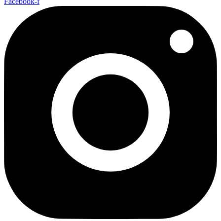
Facebook-f