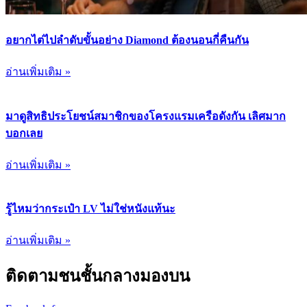
อยากไต่ไปลำดับขั้นอย่าง Diamond ต้องนอนกี่คืนกัน
อ่านเพิ่มเติม »
มาดูสิทธิประโยชน์สมาชิกของโครงแรมเครือดังกัน เลิศมาก
บอกเลย
อ่านเพิ่มเติม »
รู้ไหมว่ากระเป๋า LV ไม่ใช่หนังแท้นะ
อ่านเพิ่มเติม »
ติดตามชนชั้นกลางมองบน