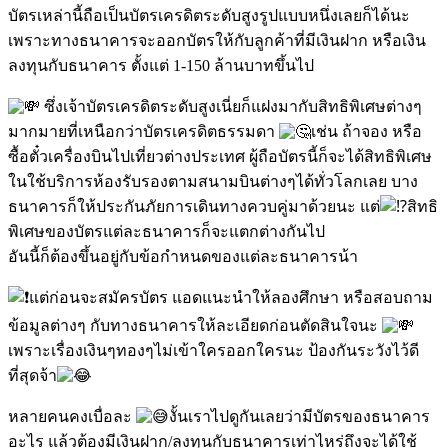
บัตรเหล่านี้ถือเป็นบัตรเครดิตระดับสูงรูปแบบหนึ่งเลยก็ได้นะ
เพราะทางธนาคารจะออกบัตรให้กับลูกค้าที่มีเงินฝาก หรือเงิน
ลงทุนกับธนาคาร ตั้งแต่ 1-150 ล้านบาทขึ้นไป
ซึ่งเจ้าบัตรเครดิตระดับสูงเนี่ยก็แฝงมากับสิทธิพิเศษต่างๆ
มากมายที่เหนือกว่าบัตรเครดิตธรรมดา
เช่น ถ้าจอง หรือ
ซื้อตั๋วเครื่องบินไปเที่ยวต่างประเทศ ผู้ถือบัตรนี้ก็จะได้สิทธิพิเศษ
ในใช้บริการห้องรับรองตามสนามบินต่างๆได้ทั่วโลกเลย บาง
ธนาคารก็ให้ประกันภัยการเดินทางควบคู่มาด้วยนะ แต่
สิทธิ
พิเศษของบัตรแต่ละธนาคารก็จะแตกต่างกันไป
อันนี้ก็ต้องขึ้นอยู่กับข้อกำหนดของแต่ละธนาคารน้า
แต่ก่อนจะสมัครบัตร แอดแนะนำให้ลองศึกษา หรือสอบถาม
ข้อมูลต่างๆ กับทางธนาคารให้ละเอียดก่อนตัดสินใจนะ
เพราะเรื่องเงินๆทองๆไม่เข้าใครออกใครนะ ป้องกันระวังไว้ดี
ที่สุดจ้า
หลายคนคงเบื่อละ
งั้นเราไปดูกันเลยว่ามีบัตรของธนาคาร
อะไร แล้วต้องมีเงินฝาก/ลงทุนกับธนาคารเท่าไหร่ถึงจะได้ใช้