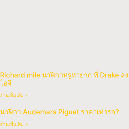
Richard mile นาฬิกาหรูหายาก ที่ Drake ลง
ไอจี
อ่านเพิ่มเติม »
นาฬิกา Audemars Piguet ราคาเท่ารถ?
อ่านเพิ่มเติม »