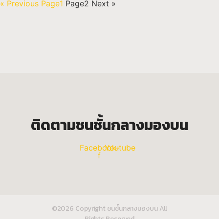
« Previous
Page
1
Page
2
Next »
ติดตามชนชั้นกลางมองบน
Facebook-
Youtube
f
©2026 Copyright ชนชั้นกลางมองบน All
Rights Reserved