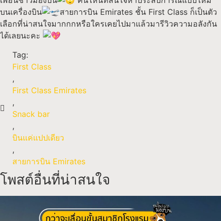
เพื่อนชาวมองบน
คนไหนที่สนใจหาประสบการณ์แบบใหม่
บนเครื่องบิน
สายการบิน Emirates ชั้น First Class ก็เป็นตัว
เลือกที่น่าสนใจมากกกหรือใครเคยไปมาแล้วมารีวิวความอลังกัน
ได้เลยนะคะ
Tag:
First Class
,
First Class Emirates
,
Snack bar
,
บินแค่แปปเดียว
,
สายการบิน Emirates
โพสต์อื่นที่น่าสนใจ