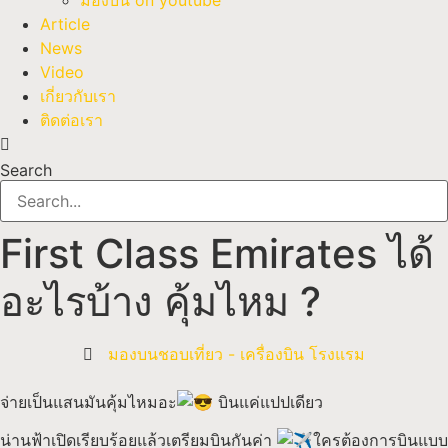
มองบน on youtube
Article
News
Video
เกี่ยวกับเรา
ติดต่อเรา
Search
First Class Emirates ได้
อะไรบ้าง คุ้มไหม ?
มองบนชอบเที่ยว - เครื่องบิน โรงแรม
จ่ายเป็นแสนมันคุ้มไหมอะ
บินแค่แปปเดียว
น่านฟ้าเปิดเรียบร้อยแล้วเตรียมบินกันค่า
ใครต้องการบินแบบ