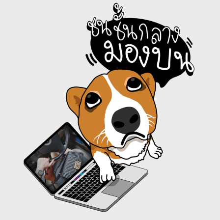
Skip
to
content