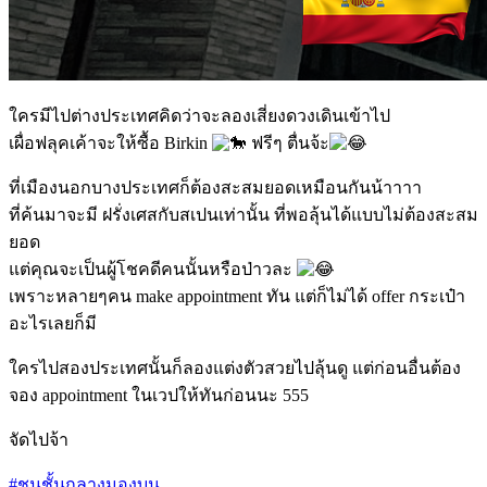
ใครมีไปต่างประเทศคิดว่าจะลองเสี่ยงดวงเดินเข้าไป
เผื่อฟลุคเค้าจะให้ซื้อ Birkin
ฟรีๆ ตื่นจ้ะ
ที่เมืองนอกบางประเทศก็ต้องสะสมยอดเหมือนกันน้าาาา
ที่ค้นมาจะมี ฝรั่งเศสกับสเปนเท่านั้น ที่พอลุ้นได้แบบไม่ต้องสะสม
ยอด
แต่คุณจะเป็นผู้โชคดีคนนั้นหรือป่าวละ
เพราะหลายๆคน make appointment ทัน แต่ก็ไม่ได้ offer กระเป๋า
อะไรเลยก็มี
ใครไปสองประเทศนั้นก็ลองแต่งตัวสวยไปลุ้นดู แต่ก่อนอื่นต้อง
จอง appointment ในเวปให้ทันก่อนนะ 555
จัดไปจ้า
#ชนชั้นกลางมองบน