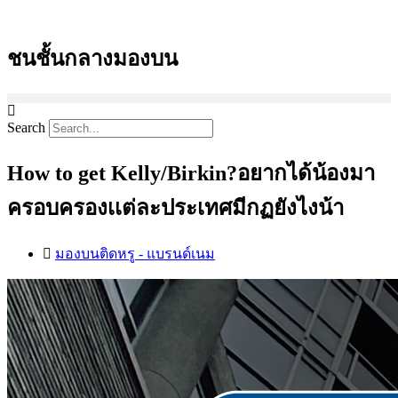
Skip
to
content
ชนชั้นกลางมองบน
Search
How to get Kelly/Birkin?อยากได้น้องมา
ครอบครองเเต่ละประเทศมีกฏยังไงน้า
มองบนติดหรู - แบรนด์เนม