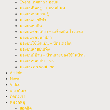
Event เทศกาล มองบน
มองบนติดหรู – แบรนด์เนม
มองบนหาความรู้
มองบนสายกีฬา
มองบนพากิน
มองบนชอบเที่ยว – เครื่องบิน โรงแรม
มองบนชอบนาฬิกา
มองบนใช้เงินเป็น – บัตรเครดิต
มองบนสายบันเทิง
มองบนมีบ้าน – บ้านและของใช้ในบ้าน
มองบนชอบขับ – รถ
มองบน on youtube
Article
News
Video
เกี่ยวกับเรา
ติดต่อเรา
หมวดหมู่
ยอดฮิต