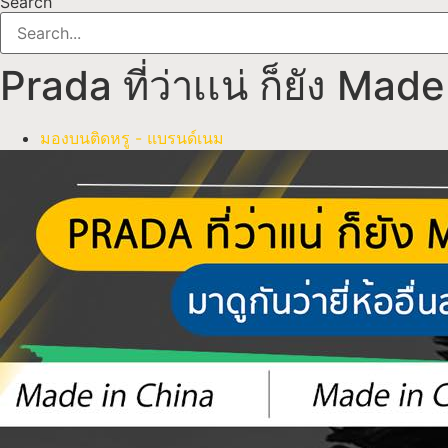
Search
Prada ที่ว่าเเน่ ก็ยัง Ma
มองบนติดหรู - แบรนด์เนม