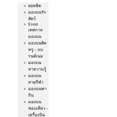
ยอดฮิต
มองบนรัก
สัตว์
Event
เทศกาล
มองบน
มองบนติด
หรู – แบ
รนด์เนม
มองบน
หาความรู้
มองบน
สายกีฬา
มองบนพา
กิน
มองบน
ชอบเที่ยว –
เครื่องบิน