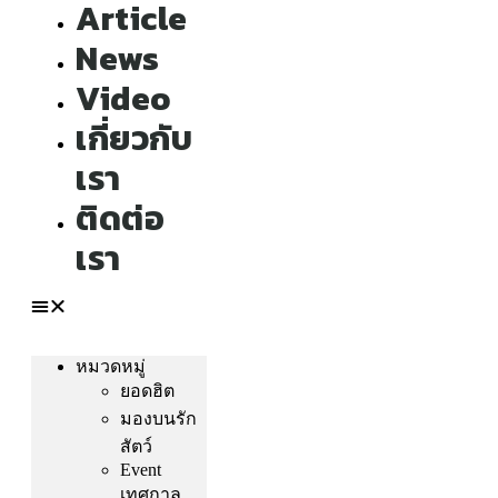
Article
News
Video
เกี่ยวกับ
เรา
ติดต่อ
เรา
หมวดหมู่
ยอดฮิต
มองบนรัก
สัตว์
Event
เทศกาล