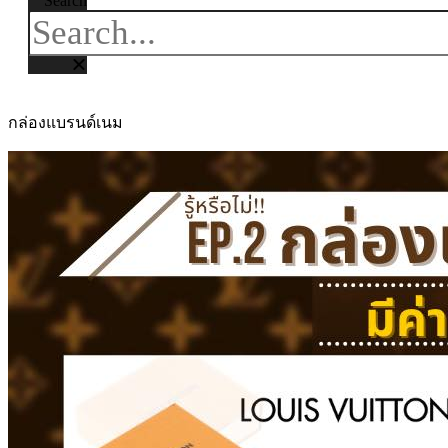
Search
กล่องแบรนด์เนม