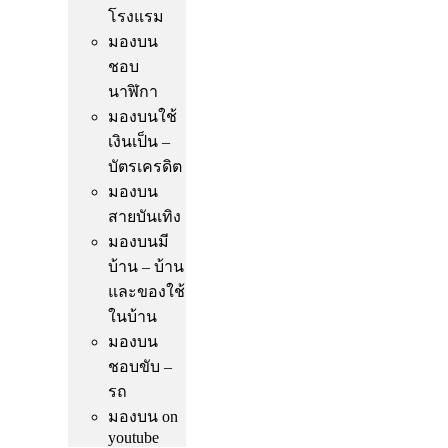
โรงแรม
มองบน
ชอบ
นาฬิกา
มองบนใช้
เงินเป็น –
บัตรเครดิต
มองบน
สายบันเทิง
มองบนมี
บ้าน – บ้าน
และของใช้
ในบ้าน
มองบน
ชอบขับ –
รถ
มองบน on
youtube