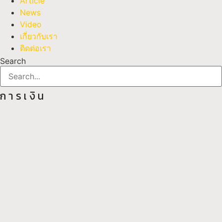
Article
News
Video
เกี่ยวกับเรา
ติดต่อเรา
Search
การเงิน