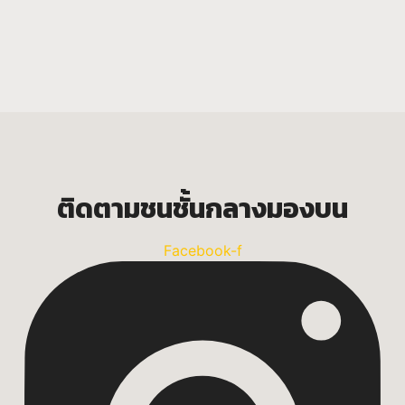
ติดตามชนชั้นกลางมองบน
Facebook-f