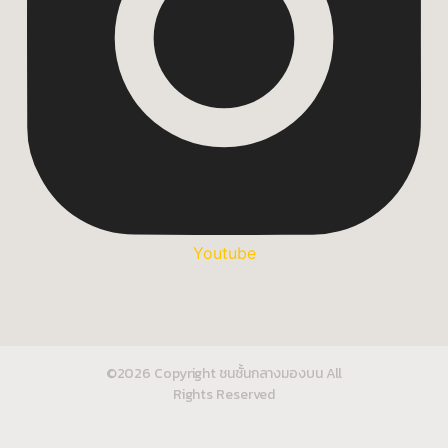
Youtube
©2026 Copyright ชนชั้นกลางมองบน All
Rights Reserved