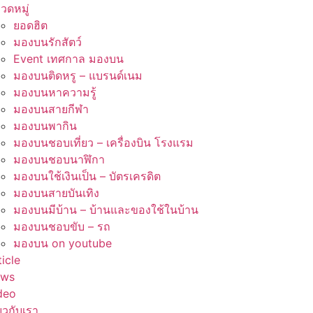
วดหมู่
ยอดฮิต
มองบนรักสัตว์
Event เทศกาล มองบน
มองบนติดหรู – แบรนด์เนม
มองบนหาความรู้
มองบนสายกีฬา
มองบนพากิน
มองบนชอบเที่ยว – เครื่องบิน โรงแรม
มองบนชอบนาฬิกา
มองบนใช้เงินเป็น – บัตรเครดิต
มองบนสายบันเทิง
มองบนมีบ้าน – บ้านและของใช้ในบ้าน
มองบนชอบขับ – รถ
มองบน on youtube
ticle
ws
deo
่ยวกับเรา