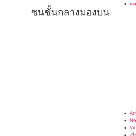
หม
ชนชั้นกลางมองบน
Ar
Ne
Vi
เกี