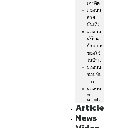
เครดิต
มองบน
สาย
บันเทิง
มองบน
มีบ้าน –
บ้านและ
ของใช้
ในบ้าน
มองบน
ชอบขับ
– รถ
มองบน
on
youtube
Article
News