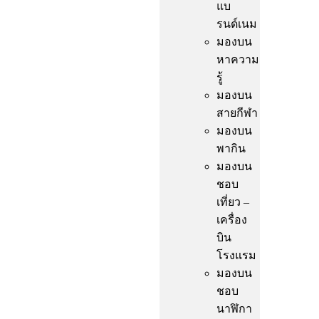
แบ
รนด์เนม
มองบน
หาความ
รู้
มองบน
สายกีฬา
มองบน
พากิน
มองบน
ชอบ
เที่ยว –
เครื่อง
บิน
โรงแรม
มองบน
ชอบ
นาฬิกา