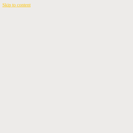
Skip to content