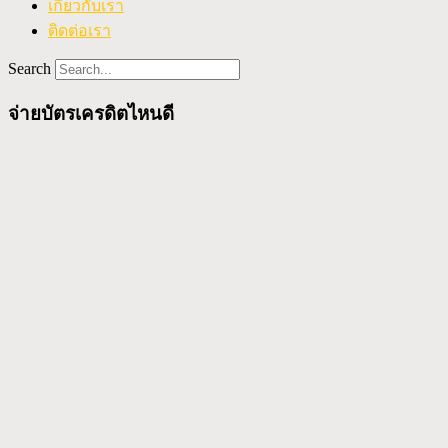
เกี่ยวกับเรา
ติดต่อเรา
Search
จ่ายบัตรเครดิตไหนดี