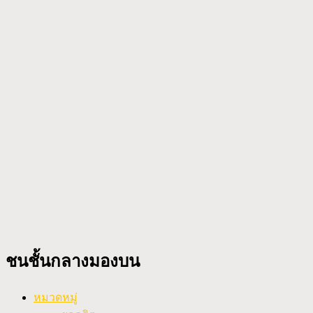
ชนชั้นกลางมองบน
หมวดหมู่