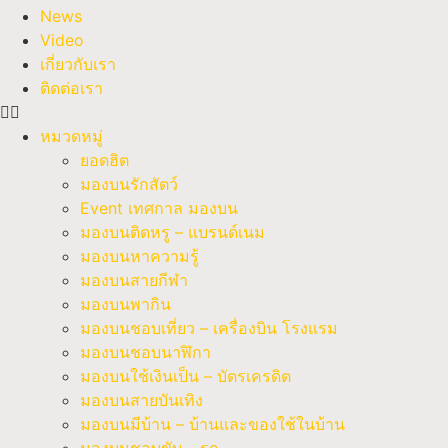
News
Video
เกี่ยวกับเรา
ติดต่อเรา
หมวดหมู่
ยอดฮิต
มองบนรักสัตว์
Event เทศกาล มองบน
มองบนติดหรู – แบรนด์เนม
มองบนหาความรู้
มองบนสายกีฬา
มองบนพากิน
มองบนชอบเที่ยว – เครื่องบิน โรงแรม
มองบนชอบนาฬิกา
มองบนใช้เงินเป็น – บัตรเครดิต
มองบนสายบันเทิง
มองบนมีบ้าน – บ้านและของใช้ในบ้าน