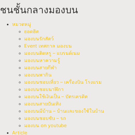
ชนชั้นกลางมองบน
หมวดหมู่
ยอดฮิต
มองบนรักสัตว์
Event เทศกาล มองบน
มองบนติดหรู – แบรนด์เนม
มองบนหาความรู้
มองบนสายกีฬา
มองบนพากิน
มองบนชอบเที่ยว – เครื่องบิน โรงแรม
มองบนชอบนาฬิกา
มองบนใช้เงินเป็น – บัตรเครดิต
มองบนสายบันเทิง
มองบนมีบ้าน – บ้านและของใช้ในบ้าน
มองบนชอบขับ – รถ
มองบน on youtube
Article