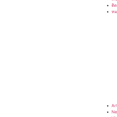
ติด
หม
Ar
Ne