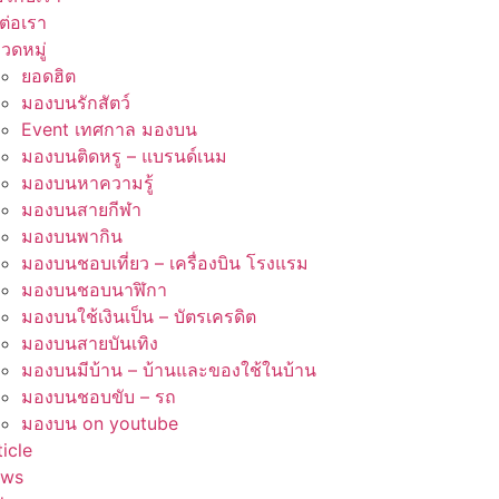
ต่อเรา
วดหมู่
ยอดฮิต
มองบนรักสัตว์
Event เทศกาล มองบน
มองบนติดหรู – แบรนด์เนม
มองบนหาความรู้
มองบนสายกีฬา
มองบนพากิน
มองบนชอบเที่ยว – เครื่องบิน โรงแรม
มองบนชอบนาฬิกา
มองบนใช้เงินเป็น – บัตรเครดิต
มองบนสายบันเทิง
มองบนมีบ้าน – บ้านและของใช้ในบ้าน
มองบนชอบขับ – รถ
มองบน on youtube
ticle
ws