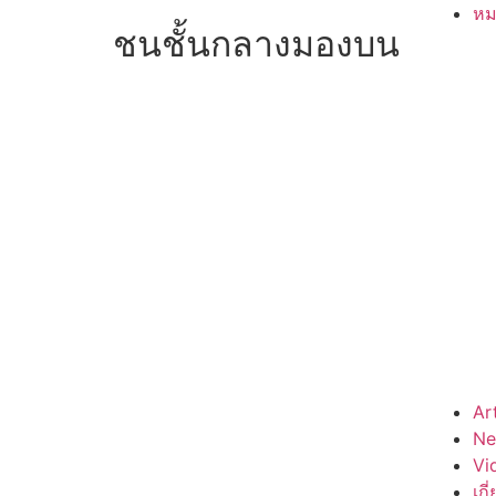
หม
ชนชั้นกลางมองบน
Ar
Ne
Vi
เกี