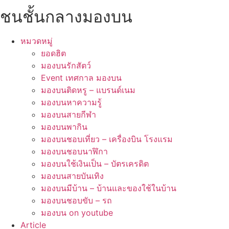
ชนชั้นกลางมองบน
หมวดหมู่
ยอดฮิต
มองบนรักสัตว์
Event เทศกาล มองบน
มองบนติดหรู – แบรนด์เนม
มองบนหาความรู้
มองบนสายกีฬา
มองบนพากิน
มองบนชอบเที่ยว – เครื่องบิน โรงแรม
มองบนชอบนาฬิกา
มองบนใช้เงินเป็น – บัตรเครดิต
มองบนสายบันเทิง
มองบนมีบ้าน – บ้านและของใช้ในบ้าน
มองบนชอบขับ – รถ
มองบน on youtube
Article