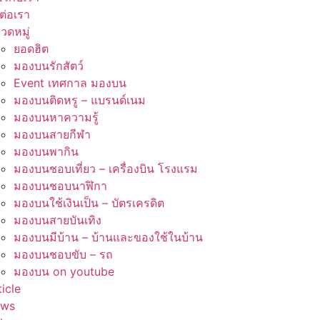
ต่อเรา
วดหมู่
ยอดฮิต
มองบนรักสัตว์
Event เทศกาล มองบน
มองบนติดหรู – แบรนด์เนม
มองบนหาความรู้
มองบนสายกีฬา
มองบนพากิน
มองบนชอบเที่ยว – เครื่องบิน โรงแรม
มองบนชอบนาฬิกา
มองบนใช้เงินเป็น – บัตรเครดิต
มองบนสายบันเทิง
มองบนมีบ้าน – บ้านและของใช้ในบ้าน
มองบนชอบขับ – รถ
มองบน on youtube
ticle
ws