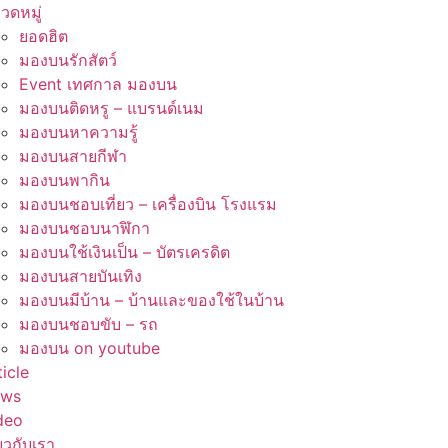
วดหมู่
ยอดฮิต
มองบนรักสัตว์
Event เทศกาล มองบน
มองบนติดหรู – แบรนด์เนม
มองบนหาความรู้
มองบนสายกีฬา
มองบนพากิน
มองบนชอบเที่ยว – เครื่องบิน โรงแรม
มองบนชอบนาฬิกา
มองบนใช้เงินเป็น – บัตรเครดิต
มองบนสายบันเทิง
มองบนมีบ้าน – บ้านและของใช้ในบ้าน
มองบนชอบขับ – รถ
มองบน on youtube
ticle
ws
deo
่ยวกับเรา