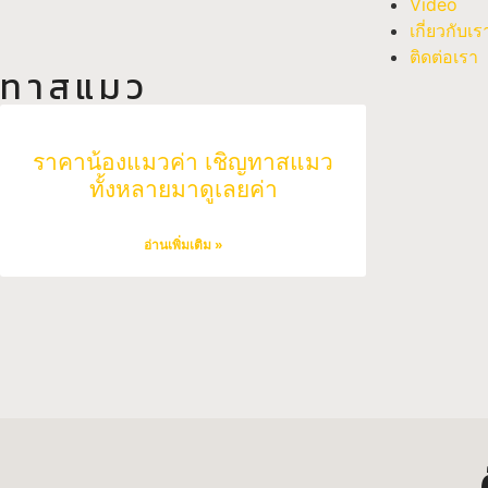
Video
เกี่ยวกับเร
ติดต่อเรา
ทาสแมว
ราคาน้องแมวค่า เชิญทาสแมว
ทั้งหลายมาดูเลยค่า
อ่านเพิ่มเติม »