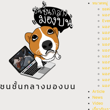
หมวดหมู่
ยอด
มองบ
Eve
มอง
มอง
มอง
มอง
มองบ
มอง
มองบ
มอง
มอง
มอง
ชนชั้นกลางมองบน
มอง
Article
News
Video
เกี่ยวกับเร