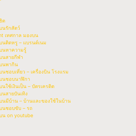
ฮิต
นรักสัตว์
nt เทศกาล มองบน
บนติดหรู – แบรนด์เนม
บนหาความรู้
บนสายกีฬา
บนพากิน
นชอบเที่ยว – เครื่องบิน โรงแรม
บนชอบนาฬิกา
นใช้เงินเป็น – บัตรเครดิต
บนสายบันเทิง
บนมีบ้าน – บ้านและของใช้ในบ้าน
บนชอบขับ – รถ
บน on youtube