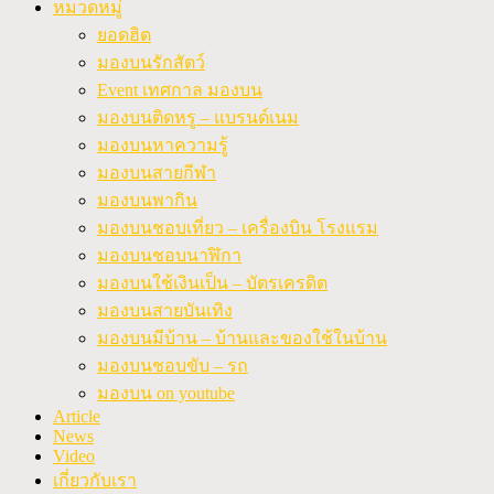
หมวดหมู่
ยอดฮิต
มองบนรักสัตว์
Event เทศกาล มองบน
มองบนติดหรู – แบรนด์เนม
มองบนหาความรู้
มองบนสายกีฬา
มองบนพากิน
มองบนชอบเที่ยว – เครื่องบิน โรงแรม
มองบนชอบนาฬิกา
มองบนใช้เงินเป็น – บัตรเครดิต
มองบนสายบันเทิง
มองบนมีบ้าน – บ้านและของใช้ในบ้าน
มองบนชอบขับ – รถ
มองบน on youtube
Article
News
Video
เกี่ยวกับเรา