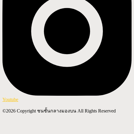
Youtube
©2026 Copyright ชนชั้นกลางมองบน All Rights Reserved