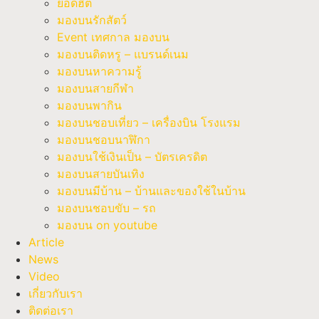
ยอดฮิต
มองบนรักสัตว์
Event เทศกาล มองบน
มองบนติดหรู – แบรนด์เนม
มองบนหาความรู้
มองบนสายกีฬา
มองบนพากิน
มองบนชอบเที่ยว – เครื่องบิน โรงแรม
มองบนชอบนาฬิกา
มองบนใช้เงินเป็น – บัตรเครดิต
มองบนสายบันเทิง
มองบนมีบ้าน – บ้านและของใช้ในบ้าน
มองบนชอบขับ – รถ
มองบน on youtube
Article
News
Video
เกี่ยวกับเรา
ติดต่อเรา