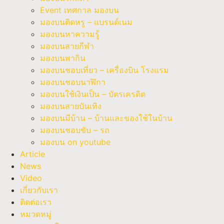
Event เทศกาล มองบน
มองบนติดหรู – แบรนด์เนม
มองบนหาความรู้
มองบนสายกีฬา
มองบนพากิน
มองบนชอบเที่ยว – เครื่องบิน โรงแรม
มองบนชอบนาฬิกา
มองบนใช้เงินเป็น – บัตรเครดิต
มองบนสายบันเทิง
มองบนมีบ้าน – บ้านและของใช้ในบ้าน
มองบนชอบขับ – รถ
มองบน on youtube
Article
News
Video
เกี่ยวกับเรา
ติดต่อเรา
หมวดหมู่