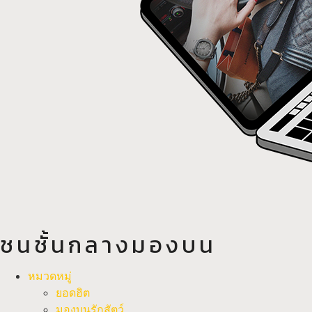
ชนชั้นกลางมองบน
หมวดหมู่
ยอดฮิต
มองบนรักสัตว์