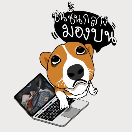
Skip
to
content