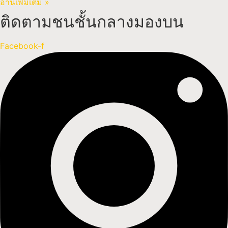
อ่านเพิ่มเติม »
ติดตามชนชั้นกลางมองบน
Facebook-f