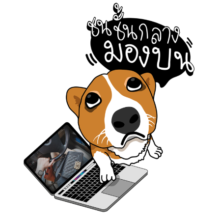
Skip
to
content