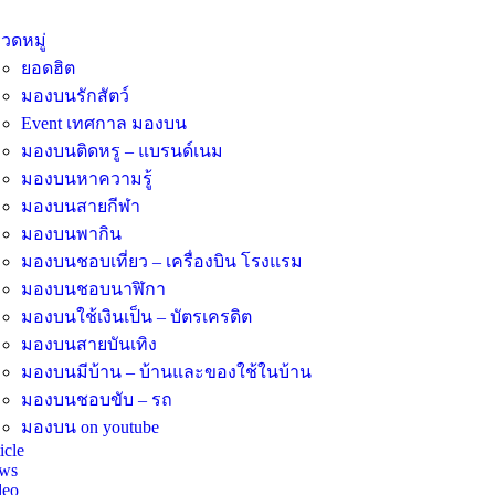
วดหมู่
ยอดฮิต
มองบนรักสัตว์
Event เทศกาล มองบน
มองบนติดหรู – แบรนด์เนม
มองบนหาความรู้
มองบนสายกีฬา
มองบนพากิน
มองบนชอบเที่ยว – เครื่องบิน โรงแรม
มองบนชอบนาฬิกา
มองบนใช้เงินเป็น – บัตรเครดิต
มองบนสายบันเทิง
มองบนมีบ้าน – บ้านและของใช้ในบ้าน
มองบนชอบขับ – รถ
มองบน on youtube
icle
ws
deo