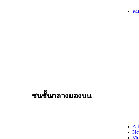
หม
ชนชั้นกลางมองบน
Art
Ne
Vi