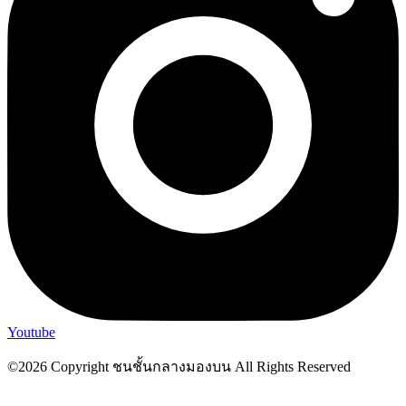
Youtube
©2026 Copyright ชนชั้นกลางมองบน All Rights Reserved