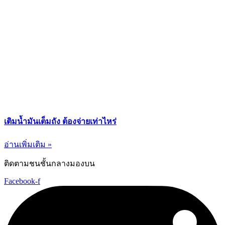
เติมน้ำมันเต็มถัง ต้องจ่ายเท่าไหร่
อ่านเพิ่มเติม »
ติดตามชนชั้นกลางมองบน
Facebook-f