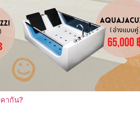
าคากัน?