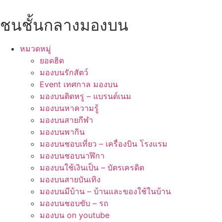
Skip
to
ชนชั้นกลางมองบน
content
หมวดหมู่
ยอดฮิต
มองบนรักสัตว์
Event เทศกาล มองบน
มองบนติดหรู – แบรนด์เนม
มองบนหาความรู้
มองบนสายกีฬา
มองบนพากิน
มองบนชอบเที่ยว – เครื่องบิน โรงแรม
มองบนชอบนาฬิกา
มองบนใช้เงินเป็น – บัตรเครดิต
มองบนสายบันเทิง
มองบนมีบ้าน – บ้านและของใช้ในบ้าน
มองบนชอบขับ – รถ
มองบน on youtube