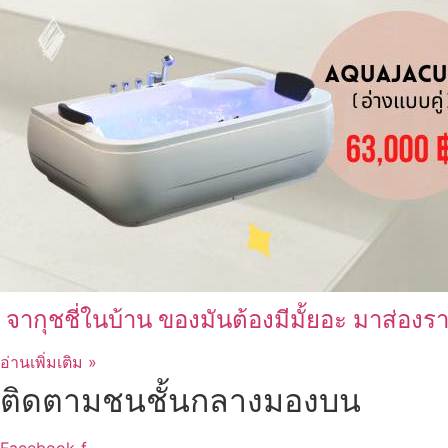
จากุชชี่ในบ้าน ของมันต้องมีมั้ยอะ มาส่องร
อ่านเพิ่มเติม »
ติดตามชนชั้นกลางมองบน