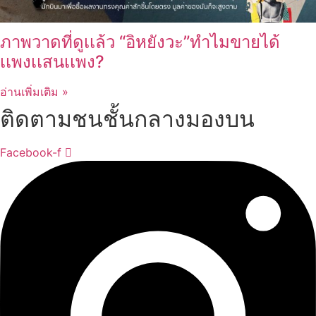
ภาพวาดที่ดูเเล้ว “อิหยังวะ”ทำไมขายได้
เเพงเเสนเเพง?
อ่านเพิ่มเติม »
ติดตามชนชั้นกลางมองบน
Facebook-f