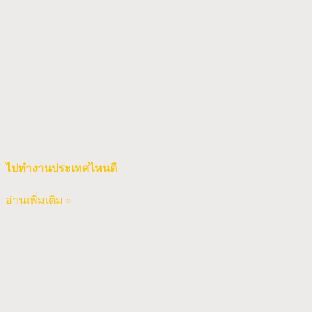
ไปทำงานประเทศไหนดี
อ่านเพิ่มเติม »