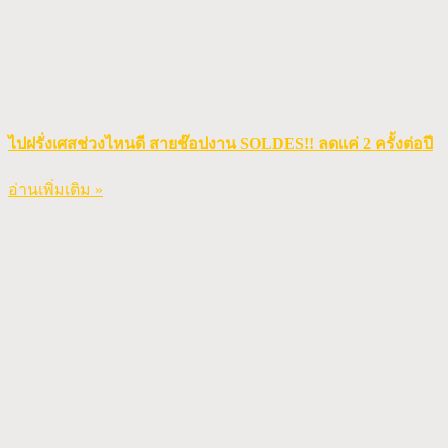
ไปฝรั่งเศสช่วงไหนดี สายช๊อปงาน SOLDES!! ลดเเค่ 2 ครั้งต่อปี
อ่านเพิ่มเติม »