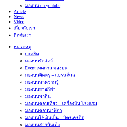
มองบน on youtube
Article
News
Video
เกี่ยวกับเรา
ติดต่อเรา
หมวดหมู่
ยอดฮิต
มองบนรักสัตว์
Event เทศกาล มองบน
มองบนติดหรู – แบรนด์เนม
มองบนหาความรู้
มองบนสายกีฬา
มองบนพากิน
มองบนชอบเที่ยว – เครื่องบิน โรงแรม
มองบนชอบนาฬิกา
มองบนใช้เงินเป็น – บัตรเครดิต
มองบนสายบันเทิง