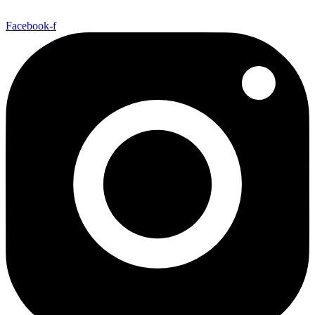
Facebook-f