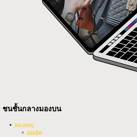
ชนชั้นกลางมองบน
หมวดหมู่
ยอดฮิต