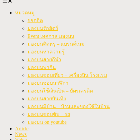
หมวดหมู่
ยอดฮิต
มองบนรักสัตว์
Event เทศกาล มองบน
มองบนติดหรู – แบรนด์เนม
มองบนหาความรู้
มองบนสายกีฬา
มองบนพากิน
มองบนชอบเที่ยว – เครื่องบิน โรงแรม
มองบนชอบนาฬิกา
มองบนใช้เงินเป็น – บัตรเครดิต
มองบนสายบันเทิง
มองบนมีบ้าน – บ้านและของใช้ในบ้าน
มองบนชอบขับ – รถ
มองบน on youtube
Article
News
Video