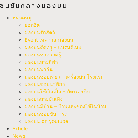
ชนชั้นกลางมองบน
หมวดหมู่
ยอดฮิต
มองบนรักสัตว์
Event เทศกาล มองบน
มองบนติดหรู – แบรนด์เนม
มองบนหาความรู้
มองบนสายกีฬา
มองบนพากิน
มองบนชอบเที่ยว – เครื่องบิน โรงแรม
มองบนชอบนาฬิกา
มองบนใช้เงินเป็น – บัตรเครดิต
มองบนสายบันเทิง
มองบนมีบ้าน – บ้านและของใช้ในบ้าน
มองบนชอบขับ – รถ
มองบน on youtube
Article
News