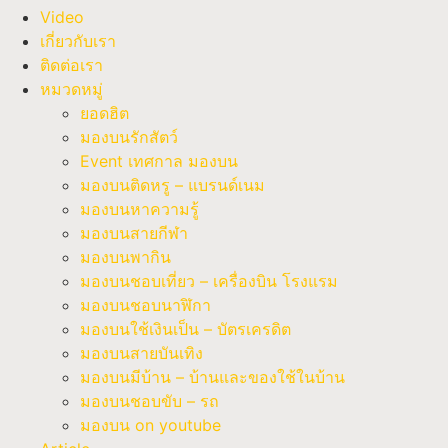
Video
เกี่ยวกับเรา
ติดต่อเรา
หมวดหมู่
ยอดฮิต
มองบนรักสัตว์
Event เทศกาล มองบน
มองบนติดหรู – แบรนด์เนม
มองบนหาความรู้
มองบนสายกีฬา
มองบนพากิน
มองบนชอบเที่ยว – เครื่องบิน โรงแรม
มองบนชอบนาฬิกา
มองบนใช้เงินเป็น – บัตรเครดิต
มองบนสายบันเทิง
มองบนมีบ้าน – บ้านและของใช้ในบ้าน
มองบนชอบขับ – รถ
มองบน on youtube