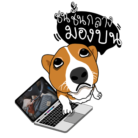
Skip
to
content