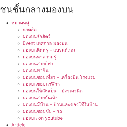
ชนชั้นกลางมองบน
หมวดหมู่
ยอดฮิต
มองบนรักสัตว์
Event เทศกาล มองบน
มองบนติดหรู – แบรนด์เนม
มองบนหาความรู้
มองบนสายกีฬา
มองบนพากิน
มองบนชอบเที่ยว – เครื่องบิน โรงแรม
มองบนชอบนาฬิกา
มองบนใช้เงินเป็น – บัตรเครดิต
มองบนสายบันเทิง
มองบนมีบ้าน – บ้านและของใช้ในบ้าน
มองบนชอบขับ – รถ
มองบน on youtube
Article