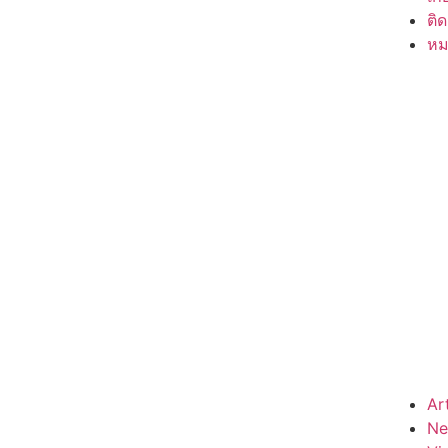
ติด
หม
Ar
Ne