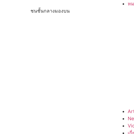
หม
ชนชั้นกลางมองบน
Ar
Ne
Vi
เกี