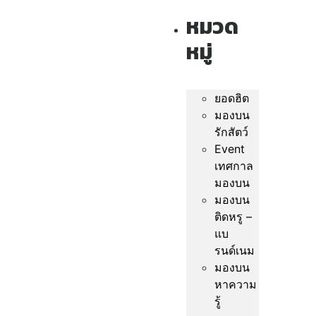
หมวด
หมู่
ยอดฮิต
มองบน
รักสัตว์
Event
เทศกาล
มองบน
มองบน
ติดหรู –
แบ
รนด์เนม
มองบน
หาความ
รู้