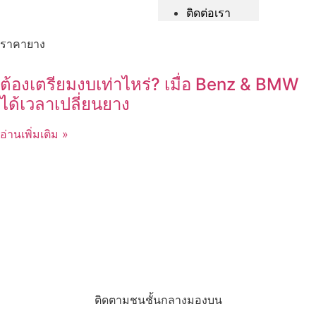
ติดต่อเรา
ราคายาง
ต้องเตรียมงบเท่าไหร่? เมื่อ Benz & BMW
ได้เวลาเปลี่ยนยาง
อ่านเพิ่มเติม »
ติดตามชนชั้นกลางมองบน