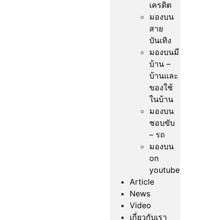
เครดิต
มองบน
สาย
บันเทิง
มองบนมี
บ้าน –
บ้านและ
ของใช้
ในบ้าน
มองบน
ชอบขับ
– รถ
มองบน
on
youtube
Article
News
Video
เกี่ยวกับเรา